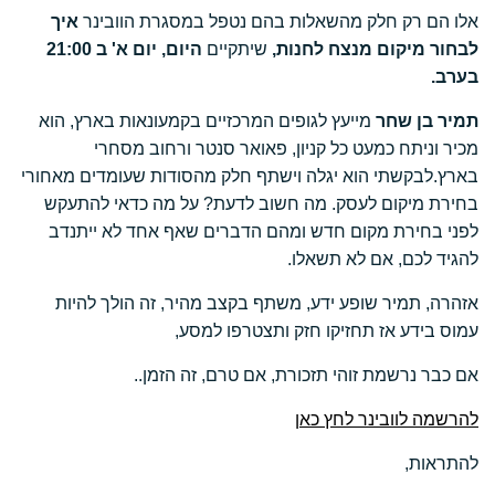
אלו הם רק חלק מהשאלות בהם נטפל במסגרת הוובינר
איך
לבחור מיקום מנצח לחנות,
שיתקיים
היום, יום א' ב 21:00
בערב.
תמיר בן שחר
מייעץ לגופים המרכזיים בקמעונאות בארץ, הוא
מכיר וניתח כמעט כל קניון, פאואר סנטר ורחוב מסחרי
בארץ.לבקשתי הוא יגלה וישתף חלק מהסודות שעומדים מאחורי
בחירת מיקום לעסק. מה חשוב לדעת? על מה כדאי להתעקש
לפני בחירת מקום חדש ומהם הדברים שאף אחד לא ייתנדב
להגיד לכם, אם לא תשאלו.
אזהרה, תמיר שופע ידע, משתף בקצב מהיר, זה הולך להיות
עמוס בידע אז תחזיקו חזק ותצטרפו למסע,
אם כבר נרשמת זוהי תזכורת, אם טרם, זה הזמן..
להרשמה לוובינר לחץ כאן
להתראות,