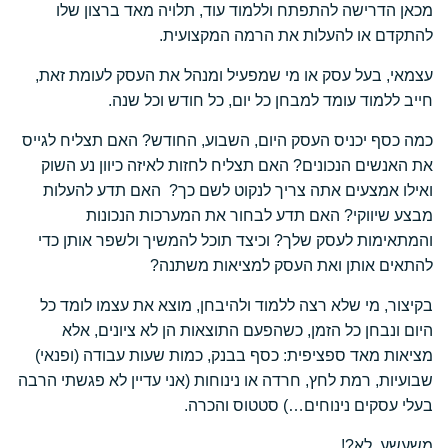
מכאן הדרישה להתפתח וללמוד עוד, תלויה מאד ברצון שלו
להתקדם או להעלות את הרמה המקצועית.
עצמאי, בעל עסק או מי שמפעיל ומנהל את העסק לעומת זאת,
חייב ללמוד עומד למבחן כל יום, כל חודש וכל שנה.
כמה כסף יכניס העסק היום, השבוע, החודש? האם תצליח לגייס
את האנשים הנכונים? האם תצליח לחזות לאיזה כיוון נע השוק
ואילו אמצעים אתה צריך לנקוט לשם כך? האם תדע להעלות
מבצע שיווקי? האם תדע לבחור את המערכות הנכונות
והמתאימות לעסק שלך? וכיצד תוכל להמשיך ולשפר אותן כדי
להתאים אותן ואת העסק למציאות משתנה?
בקיצור, מי שלא רצה ללמוד ולהיבחן, מוצא את עצמו לומד כל
היום ונבחן כל הזמן, כשהפעם התוצאות הן לא ציונים, אלא
מציאות מאד ספציפית: כסף בבנק, כמות שעות עבודה (ופנאי)
שבועיות, רמת לחץ, חרדה או נינוחות (אני עדיין לא פגשתי הרבה
בעלי עסקים נינוחים…) סטטוס והכרה.
משעשע, לא?!