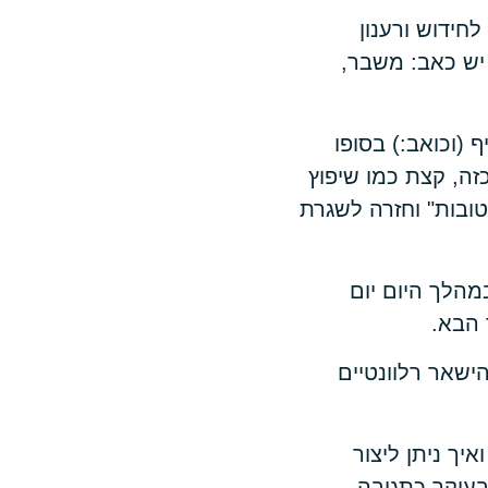
ידוש ורענון
יש כאב: משבר,
(וכואב:) בסופו
ה, קצת כמו שיפוץ
ובות" וחזרה לשגרת
הלך היום יום
 הבא.
ישאר רלוונטיים
איך ניתן ליצור
עיקר כתגובה