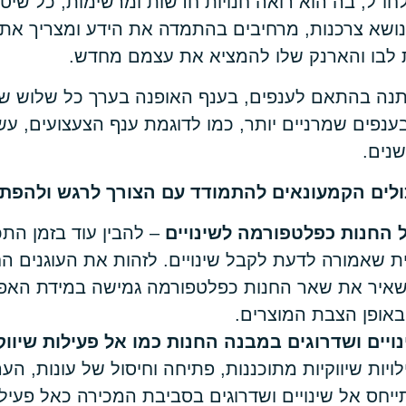
חו"ל, בה הוא רואה חנויות חדשות ומרשימות, כל שיט
בנושא צרכנות, מרחיבים בהתמדה את הידע ומצריך את
לבו והארנק שלו להמציא את עצמם מחדש.
 בהתאם לענפים, בענף האופנה בערך כל שלוש שני
בענפים שמרניים יותר, כמו לדוגמת ענף הצעצועים, ע
ולים הקמעונאים להתמודד עם הצורך לרגש ולהפתי
 החנות כפלטפורמה לשינויים
– להבין עוד בזמן התכנ
ת שאמורה לדעת לקבל שינויים. לזהות את העוגנים ה
שאיר את שאר החנות כפלטפורמה גמישה במידת האפ
 באופן הצבת המוצרים.
ויים ושדרוגים במבנה החנות כמו אל פעילות שיווק
ויות שיווקיות מתוכננות, פתיחה וחיסול של עונות, הער
יחס אל שינויים ושדרוגים בסביבת המכירה כאל פעיל