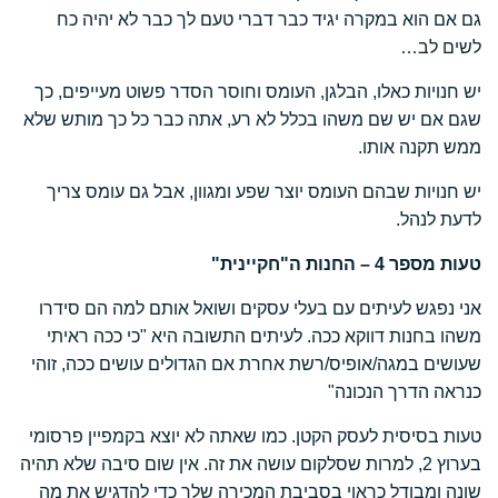
גם אם הוא במקרה יגיד כבר דברי טעם לך כבר לא יהיה כח
לשים לב…
יש חנויות כאלו, הבלגן, העומס וחוסר הסדר פשוט מעייפים, כך
שגם אם יש שם משהו בכלל לא רע, אתה כבר כל כך מותש שלא
ממש תקנה אותו.
יש חנויות שבהם העומס יוצר שפע ומגוון, אבל גם עומס צריך
לדעת לנהל.
טעות מספר 4 – החנות ה"חקיינית"
אני נפגש לעיתים עם בעלי עסקים ושואל אותם למה הם סידרו
משהו בחנות דווקא ככה. לעיתים התשובה היא "כי ככה ראיתי
שעושים במגה/אופיס/רשת אחרת אם הגדולים עושים ככה, זוהי
כנראה הדרך הנכונה"
טעות בסיסית לעסק הקטן. כמו שאתה לא יוצא בקמפיין פרסומי
בערוץ 2, למרות שסלקום עושה את זה. אין שום סיבה שלא תהיה
שונה ומבודל כראוי בסביבת המכירה שלך כדי להדגיש את מה