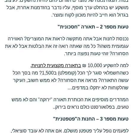
בנוח. הצגה נכונה של מוצרים תגרום להם להיות נחשקים. לעיצוב
מושקע יש בהחלט ערך מוסף, עליו נדבר בהזדמנות אחרת, אבל
בגדול הוא חייב להיות מוכוון לקוח ומוצר.
טעות מספר 2 – תאורה "חסכונית"
נכנסת לחנות אבל אתה מתקשה לראות את המוצרים? האווירה
עגמומית משהו? כל מה שאתה רואה זה את הבלטות אבל לא את
הסחורה? זוהי טעות נפוצה ביותר.
למה להשקיע 10,000 ₪
בתאורה מקצועית לחנויות,
כשהחשמלאי סוגר לך הכל (קומפלט) ב1,500? מה בסך הכל
עושה התאורה? מראה את הסחורה? לא ממש חשוב, העיקר
שהלקוחות לא יתקלו במדפים…
המהדרים מוסיפים את הכותרת תאורה "ירוקה" והם לא ממש
טועים, בפלואורסנט כולם נראים בירוק..
טעות מספר 3 – החנות ה"פטפטנית"
לפעמים נופל עליך פטפטן מושלם. אם אתה לא עובד סוציאלי,