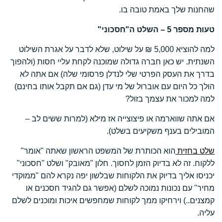
שהחנות שלך באמת טובה בו.
טעות מספר 5 – השלט ה"חסכוני"
למה להוציא 5,000 ₪ על שילוט, שלא לדבר על אגרת השילוט
השנתית. יש כאן חברה גדולה שמוכנה לקחת עליי חסות (ולהפוך
בדרך את העסק הפרטי שלי לנדלן פרסומי שלה) אם אתה לא
הולך כל היום עם אוברול של מי עדן (גם אם תקבל אותו בחינם)
למה למכור את עצמך בזול?
אם אתה שווארמה או פיצוצייה אז מילא (למרות ששים לב –
המובילים בענף משקיעים בשלט).
שלט בחזית
הוא הכותרת של המשפט הראשון שאתה "אומר"
ללקוח. זה לא בדיוק הזמן לחסוך. חלון "מאובק" ושלט "חסכוני"
יכניסו אליך בדיוק את הלקוחות שבלשון יפה נקרא להם "ממוקדי
מחיר" עם נכונות נמוכה לשלם (אפשר גם להגיד חסכנים או
קמצנים..) וירחיקו ממך לקוחות שמחפשים איכות ומוכנים לשלם
עליה.